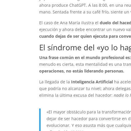
ahora produce ChatGPT. A las 8:00, en una reun
mano. Sentada frente a su café frío, siente un v
El caso de Ana María ilustra el
duelo del hace
ejecución y ahora debe encontrar un nuevo va
cuando dejas de ser quien ejecuta para conver
El síndrome del «yo lo h
Una frase común en el mundo profesional es
menudo es cierta, esta mentalidad es una tra
operaciones, no estás liderando personas.
La llegada de la
Inteligencia Artificial
ha aceler
que podría no alcanzar tu nivel; ahora delega
elimina la última excusa del hacedor:
nadie lo
«El mayor obstáculo para la transformación 
dejar de ser hacedor para convertirse en dir
evolucionar. Y eso asusta más que cualquie