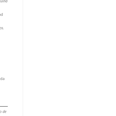
quina
ad
os.
nda
io de