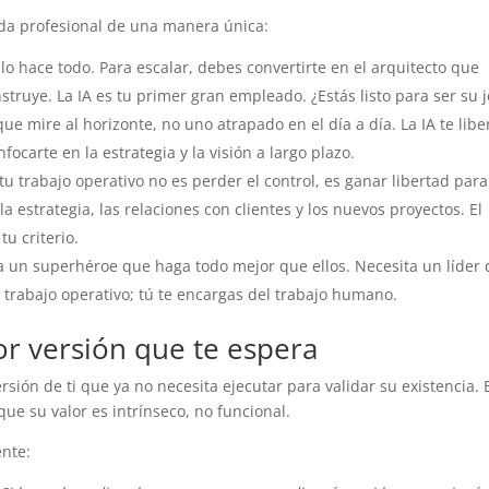
cada profesional de una manera única:
e lo hace todo. Para escalar, debes convertirte en el arquitecto que
struye. La IA es tu primer gran empleado. ¿Estás listo para ser su j
ue mire al horizonte, no uno atrapado en el día a día. La IA te libe
ocarte en la estrategia y la visión a largo plazo.
tu trabajo operativo no es perder el control, es ganar libertad para
a estrategia, las relaciones con clientes y los nuevos proyectos. El
u criterio.
a un superhéroe que haga todo mejor que ellos. Necesita un líder
l trabajo operativo; tú te encargas del trabajo humano.
or versión que te espera
sión de ti que ya no necesita ejecutar para validar su existencia. E
que su valor es intrínseco, no funcional.
ente: