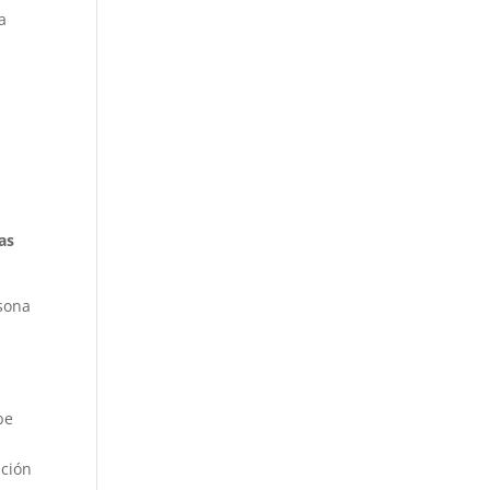
a
s
as
rsona
be
ación