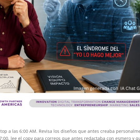
ptop a las 6:00 AM. Revisa los diseños que antes creaba personalm
7:00, lee el copy para correos que antes redactaba con esmero y q