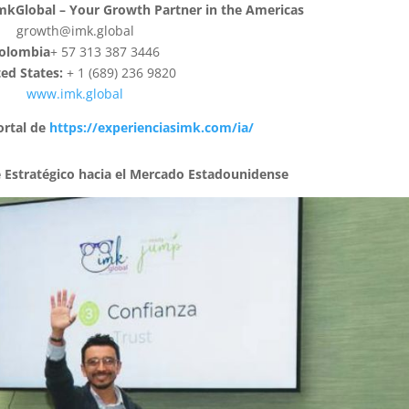
ImkGlobal – Your Growth Partner in the Americas
growth@imk.global
olombia
+ 57 313 387 3446
ed States:
+ 1 (689) 236 9820
www.imk.global
ortal de
https://experienciasimk.com/ia/
 Estratégico hacia el Mercado Estadounidense