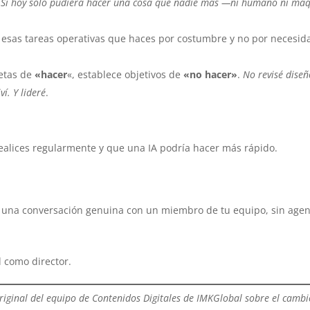
:
Si hoy solo pudiera hacer una cosa que nadie más —ni humano ni má
 esas tareas operativas que haces por costumbre y no por necesid
metas de
«hacer
«, establece objetivos de
«no hacer»
.
No revisé diseñ
í. Y lideré
.
alices regularmente y que una IA podría hacer más rápido.
r una conversación genuina con un miembro de tu equipo, sin age
d como director.
original del equipo de Contenidos Digitales de IMKGlobal sobre el camb