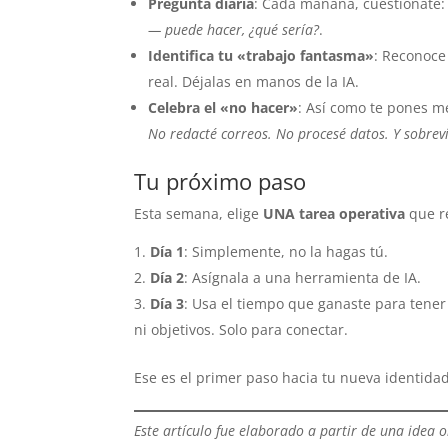
Pregunta diaria
: Cada mañana, cuestiónate
— puede hacer, ¿qué sería?
.
Identifica tu «trabajo fantasma»
: Reconoce
real. Déjalas en manos de la IA.
Celebra el «no hacer»
: Así como te pones 
No redacté correos. No procesé datos. Y sobreviv
Tu próximo paso
Esta semana, elige
UNA tarea operativa
que re
Día 1
: Simplemente, no la hagas tú.
Día 2
: Asígnala a una herramienta de IA.
Día 3
: Usa el tiempo que ganaste para tene
ni objetivos. Solo para conectar.
Ese es el primer paso hacia tu nueva identida
Este artículo fue elaborado a partir de una idea 