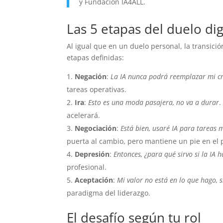
y Fundación IA4ALL.
Las 5 etapas del duelo dig
Al igual que en un duelo personal, la transició
etapas definidas:
Negación
:
La IA nunca podrá reemplazar mi cr
tareas operativas.
Ira
:
Esto es una moda pasajera, no va a durar
.
acelerará.
Negociación
:
Está bien, usaré IA para tareas 
puerta al cambio, pero mantiene un pie en el 
Depresión
:
Entonces, ¿para qué sirvo si la IA 
profesional.
Aceptación
:
Mi valor no está en lo que hago, s
paradigma del liderazgo.
El desafío según tu rol