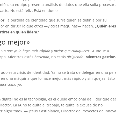
ión, su equipo presenta análisis de datos que ella solía procesar 
acío. No está feliz. Está en duelo.
dor
: la pérdida de identidad que sufre quien se definía por su
lor en dirigir lo que otros —y otras máquinas— hacen.
¿Quién ere
tirte en quien lidera?
ago mejor»
:
“Es que yo lo hago más rápido y mejor que cualquiera”
. Aunque a
mpa. Mientras estás
haciendo
, no estás
dirigiendo
.
Mientras gestion
ado esta crisis de identidad. Ya no se trata de delegar en una pe
s en una máquina que lo hace mejor, más rápido y sin quejas. Esto
 hace como yo
.
digital no es la tecnología, es el duelo emocional del líder que de
ector. La IA no te quita el trabajo, te quita la excusa de no
r algoritmo». — Jesús Castiblanco, Director de Proyectos de Innov