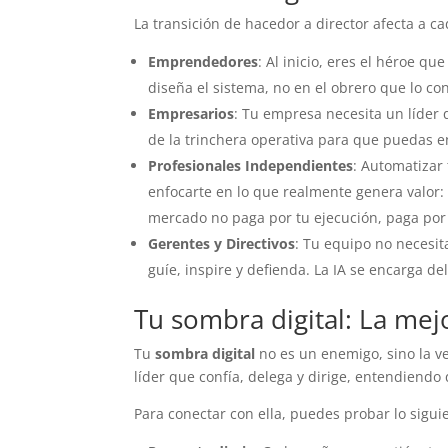
La transición de hacedor a director afecta a 
Emprendedores
: Al inicio, eres el héroe qu
diseña el sistema, no en el obrero que lo con
Empresarios
: Tu empresa necesita un líder q
de la trinchera operativa para que puedas enf
Profesionales Independientes
: Automatizar 
enfocarte en lo que realmente genera valor: l
mercado no paga por tu ejecución, paga por t
Gerentes y Directivos
: Tu equipo no necesit
guíe, inspire y defienda. La IA se encarga de
Tu sombra digital: La mej
Tu
sombra digital
no es un enemigo, sino la ver
líder que confía, delega y dirige, entendiendo 
Para conectar con ella, puedes probar lo sigui