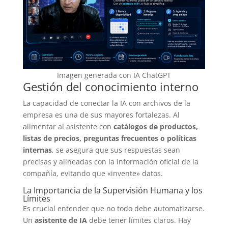
Imagen generada con IA ChatGPT
Gestión del conocimiento interno
La capacidad de conectar la IA con archivos de la
empresa es una de sus mayores fortalezas. Al
alimentar al asistente con
catálogos de productos,
listas de precios, preguntas frecuentes o políticas
internas
, se asegura que sus respuestas sean
precisas y alineadas con la información oficial de la
compañía, evitando que «invente» datos.
La Importancia de la Supervisión Humana y los
Límites
Es crucial entender que no todo debe automatizarse.
Un
asistente de IA
debe tener límites claros. Hay