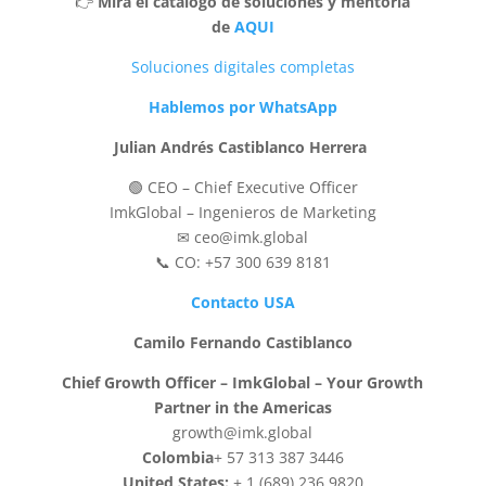
👉
Mira el catálogo de soluciones y mentoría
de
AQUI
Soluciones digitales completas
Hablemos por WhatsApp
Julian Andrés Castiblanco Herrera
🟢 CEO – Chief Executive Officer
ImkGlobal – Ingenieros de Marketing
✉ ceo@imk.global
📞 CO: +57 300 639 8181
Contacto USA
Camilo Fernando Castiblanco
Chief Growth Officer – ImkGlobal – Your Growth
Partner in the Americas
growth@imk.global
Colombia
+ 57 313 387 3446
United States:
+ 1 (689) 236 9820