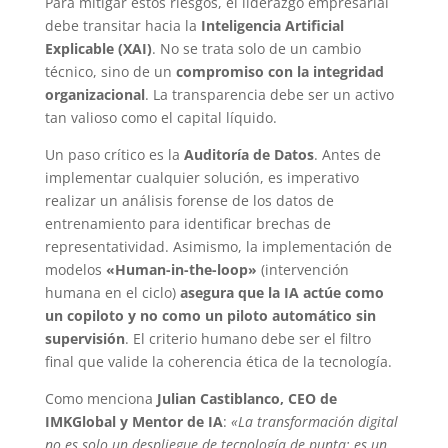
Para mitigar estos riesgos, el liderazgo empresarial
debe transitar hacia la
Inteligencia Artificial
Explicable (XAI)
. No se trata solo de un cambio
técnico, sino de un
compromiso con la integridad
organizacional
. La transparencia debe ser un activo
tan valioso como el capital líquido.
Un paso crítico es la
Auditoría de Datos
. Antes de
implementar cualquier solución, es imperativo
realizar un análisis forense de los datos de
entrenamiento para identificar brechas de
representatividad. Asimismo, la implementación de
modelos
«Human-in-the-loop»
(intervención
humana en el ciclo)
asegura que la IA actúe como
un copiloto y no como un piloto automático sin
supervisión
. El criterio humano debe ser el filtro
final que valide la coherencia ética de la tecnología.
Como menciona
Julian Castiblanco, CEO de
IMKGlobal y Mentor de IA
:
«La transformación digital
no es solo un despliegue de tecnología de punta; es un