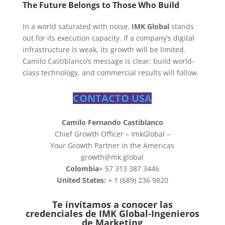
The Future Belongs to Those Who Build
In a world saturated with noise,
IMK Global
stands
out for its execution capacity. If a company’s digital
infrastructure is weak, its growth will be limited.
Camilo Castiblanco’s message is clear: build world-
class technology, and commercial results will follow.
CONTACTO USA
Camilo Fernando Castiblanco
Chief Growth Officer – ImkGlobal –
Your Growth Partner in the Americas
growth@mk.global
Colombia
+ 57 313 387 3446
United States:
+ 1 (689) 236 9820
Te invitamos a conocer las
credenciales de
IMK Global-Ingenieros
de Marketing