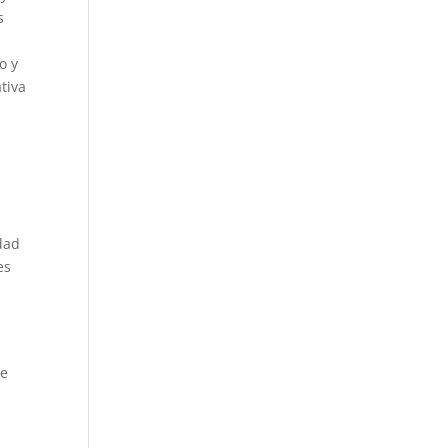
s
o y
tiva
dad
es
ue