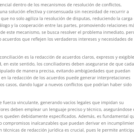
encial dentro de los mecanismos de resolución de conflictos,
 una solución efectiva y consensuada sin necesidad de recurrir a
 que no solo agiliza la resolución de disputas, reduciendo la carga
iálogo y la cooperación entre las partes, promoviendo relaciones m
s de este mecanismo, se busca resolver el problema inmediato, per
o acuerdos que reflejen los verdaderos intereses y necesidades de 
conciliación es la redacción de acuerdos claros, expresos y exigible
d, en este sentido, los conciliadores deben asegurarse de que cad
tipulado de manera precisa, evitando ambigüedades que puedan
ad en la redacción de los acuerdos puede generar interpretaciones
nos casos, dando lugar a nuevos conflictos que podrían haber sido
 fuerza vinculante, generando vacíos legales que impidan su
adores deben emplear un lenguaje preciso y técnico, asegurándose
ones queden debidamente especificados. Además, es fundamental q
ando compromisos inalcanzables que puedan derivar en incumplimie
n técnicas de redacción jurídica es crucial, pues le permite anticip