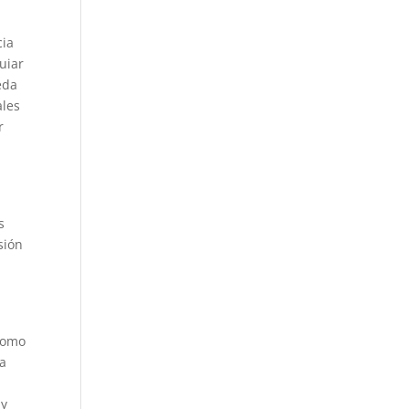
cia
uiar
eda
ales
r
s
sión
 como
la
 y