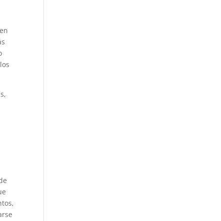
 en
ás
o
los
s,
a
 de
ue
ntos,
arse