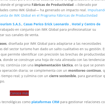
quí donde el programa
Fábricas de Productividad
—liderado por
idades como IMK Global— ha generado un impacto real.
Impulsand
uesta de IMK Global en el Programa Fábricas de Productividad
Tourism S.A.S.
,
Casas Perico Erick Leonardo
,
Hotel y Centro de
rabajado en conjunto con IMK Global para profesionalizar su
izar sus canales de venta.
ases
, diseñada por IMK Global para adaptarse a las necesidades
s del sector turismo han dado un salto cualitativo en su gestión. E
, que permite identificar con precisión las brechas de productivida
o
, donde se construye una hoja de ruta alineada con las tendencia
eros; continúa con una
implementación táctica
, en la que se ponen
a operación diaria; se complementa con un
monitoreo continuo
, 
n tiempo real; y culmina con un
cierre sostenible
, para garantizar 
mpo.
Conoce más
es tecnológicas como
plataformas CRM
para gestionar relaciones c