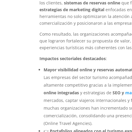
los clientes,
sistemas de reservas online
que fa
estrategias de marketing digital
enfocadas en c
herramientas no solo optimizaron la atención 
comercialización y posicionaron a las empresas
Como resultado, las organizaciones acompañad
que lograron fortalecer su propuesta de valor
experiencias turísticas más coherentes con la
Impactos sectoriales destacados
:
Mayor visibilidad online y reservas automa
Las empresas del sector turismo acompañada
altamente competitivo gracias a la implem
online integradas
y estrategias de
SEO y
mar
mercados, captar viajeros internacionales y 
muchas organizaciones han incrementado su
comercialización, consolidando una presenc
(Online Travel Agencies).
👉
Portafolios alineados con el turismo exp