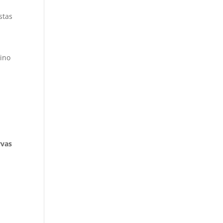
y
stas
sino
rvas
,