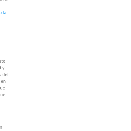
o la
ste
d y
s del
 en
que
que
on