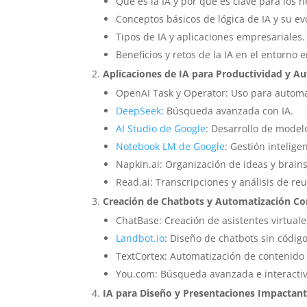
Qué es la IA y por qué es clave para los 
Conceptos básicos de lógica de IA y su ev
Tipos de IA y aplicaciones empresariales.
Beneficios y retos de la IA en el entorno 
Aplicaciones de IA para Productividad y A
OpenAI Task y Operator: Uso para automa
DeepSeek
: Búsqueda avanzada con IA.
AI Studio de Google
: Desarrollo de model
Notebook LM de Google
: Gestión intelige
Napkin.ai: Organización de ideas y brain
Read.ai: Transcripciones y análisis de re
Creación de Chatbots y Automatización Co
ChatBase: Creación de asistentes virtual
Landbot.io
: Diseño de chatbots sin código
TextCortex: Automatización de contenido 
You.com: Búsqueda avanzada e interactiv
IA para Diseño y Presentaciones Impactan