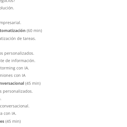
negocios?
olución.
empresarial.
utomatización
(60 min)
tización de tareas.
os personalizados.
nte de información.
storming con IA.
uniones con IA
nversacional
(45 min)
es personalizados.
.
conversacional.
a con IA.
tes
(45 min)