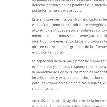
detectar patrones en las palabras que suelen 
posteriormente a cada artículo.
Este enfoque permite construir indicadores tem
específicas, como la incertidumbre energética, 
algoritmo de IA puede asociar palabras como «
mientras que términos como «energía», «petról
incertidumbre energética. Estos indicadores t
ofrecen una visión más granular de las fuent
evolución temporal.
La capacidad de la IA para procesar y analiza
economistas y analistas responder de manera 
la pandemia de Covid-19, los modelos basados
incertidumbre y proporcionar información valio
para los responsables de políticas públicas,
constante cambio.
Además, la IA no solo ayuda a medir la incert
economía. Al incorporar estos indicadores e