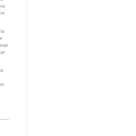
dos
bre
 la
ar
esar
tar
IA,
son