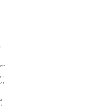
u
ante
cial
co en
la
la