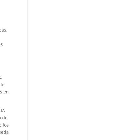
s
cas.
es
s,
 de
es en
 IA
o de
e los
queda