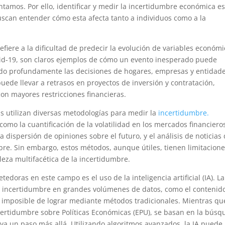
amos. Por ello, identificar y medir la incertidumbre económica e
scan entender cómo esta afecta tanto a individuos como a la
fiere a la dificultad de predecir la evolución de variables económi
id-19, son claros ejemplos de cómo un evento inesperado puede
ando profundamente las decisiones de hogares, empresas y entidad
ede llevar a retrasos en proyectos de inversión y contratación,
n mayores restricciones financieras.
s utilizan diversas metodologías para medir la
incertidumbre.
mo la cuantificación de la volatilidad en los mercados financiero
 dispersión de opiniones sobre el futuro, y el análisis de noticias
bre. Sin embargo, estos métodos, aunque útiles, tienen limitacion
leza multifacética de la incertidumbre.
doras en este campo es el uso de la inteligencia artificial (IA). La
s de incertidumbre en grandes volúmenes de datos, como el contenid
a imposible de lograr mediante métodos tradicionales. Mientras qu
certidumbre sobre Políticas Económicas (EPU), se basan en la bús
A va un paso más allá. Utilizando algoritmos avanzados, la IA puede