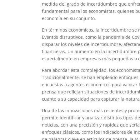
medida del grado de incertidumbre que enfrent
fundamental para los economistas, quienes bu
economía en su conjunto.
En términos económicos, la incertidumbre se re
Eventos disruptivos, como la pandemia de Cov
disparar los niveles de incertidumbre, afect
financieras. Un aumento en la incertidumbre pu
especialmente en empresas más pequeñas o co
Para abordar esta complejidad, los economista
Tradicionalmente, se han empleado enfoques co
encuestas a agentes económicos para valorar la
prensa que reflejan situaciones de incertidum
cuanto a su capacidad para capturar la natura
Una de las innovaciones más recientes y promete
permite identificar y analizar distintos tipo
noticias, con una precisión y rapidez que serí
enfoques clásicos, como los Indicadores de In
de palabras clave en artículos de prensa, la I