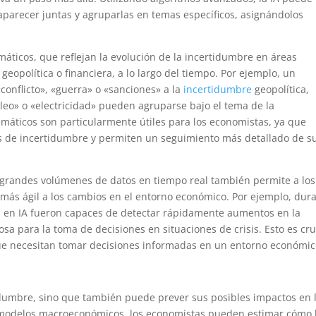
aparecer juntas y agruparlas en temas específicos, asignándolos
áticos, que reflejan la evolución de la incertidumbre en áreas
geopolítica o financiera, a lo largo del tiempo. Por ejemplo, un
conflicto», «guerra» o «sanciones» a la
incertidumbre
geopolítica,
eo» o «electricidad» pueden agruparse bajo el tema de la
emáticos son particularmente útiles para los economistas, ya que
es de incertidumbre y permiten un seguimiento más detallado de s
r grandes volúmenes de datos en tiempo real también permite a los
más ágil a los cambios en el entorno económico. Por ejemplo, dur
 en IA fueron capaces de detectar rápidamente aumentos en la
sa para la toma de decisiones en situaciones de crisis. Esto es cru
 que necesitan tomar decisiones informadas en un entorno económi
idumbre, sino que también puede prever sus posibles impactos en 
n modelos macroeconómicos, los economistas pueden estimar cómo 