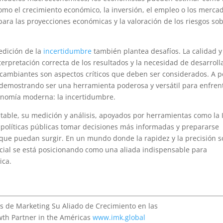
como el crecimiento económico, la inversión, el empleo o los merca
para las proyecciones económicas y la valoración de los riesgos so
edición de la
incertidumbre
también plantea desafíos. La calidad y
nterpretación correcta de los resultados y la necesidad de desarroll
cambiantes son aspectos críticos que deben ser considerados. A p
stá demostrando ser una herramienta poderosa y versátil para enfren
onomía moderna: la incertidumbre.
itable, su medición y análisis, apoyados por herramientas como la 
 políticas públicas tomar decisiones más informadas y prepararse
 que puedan surgir. En un mundo donde la rapidez y la precisión 
ficial se está posicionando como una aliada indispensable para
ica.
s de Marketing Su Aliado de Crecimiento en las
th Partner in the Américas
www.imk.global